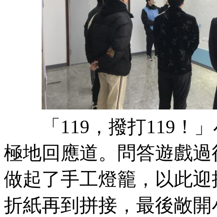
「119，撥打119！
極地回應道。問答遊戲過
做起了手工燈籠，以此迎
折紙再到拼接，最後敞開