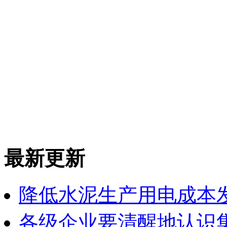
最新更新
降低水泥生产用电成本
各级企业要清醒地认识