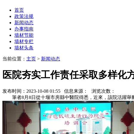
首页
政策法规
新闻动态
办事指南
墙材节能
墙材专栏
墙材头条
当前位置：
主页
>
新闻动态
医院夯实工作责任采取多样化
发布时间：2023-10-08 01:55 信息来源： 浏览次数：
筆者8月8日從十堰市房縣中醫院得悉，近來，該院活躍舉